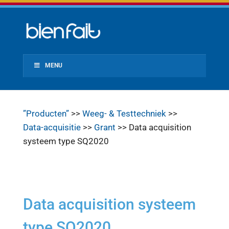
MENU
”Producten”
>>
Weeg- & Testtechniek
>>
Data-acquisitie
>>
Grant
>> Data acquisition
systeem type SQ2020
Data acquisition systeem
type SQ2020