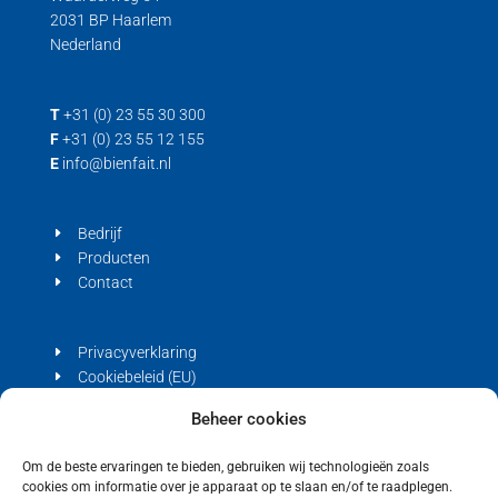
2031 BP Haarlem
Nederland
T
+31 (0) 23 55 30 300
F
+31 (0) 23 55 12 155
E
info@bienfait.nl
Bedrijf
Producten
Contact
Privacyverklaring
Cookiebeleid (EU)
Beheer cookies
Om de beste ervaringen te bieden, gebruiken wij technologieën zoals
cookies om informatie over je apparaat op te slaan en/of te raadplegen.